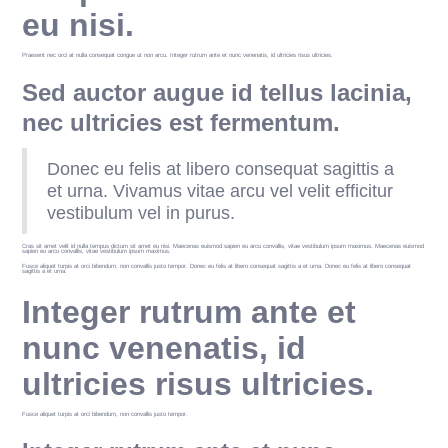
eu nisi.
Praesent nec orci at nulla consequat congue ut non arcu. Integer rutrum ante et nunc venenatis, id ultricies risus ultricies.
Sed auctor augue id tellus lacinia,
nec ultricies est fermentum.
Donec eu felis at libero consequat sagittis a
et urna. Vivamus vitae arcu vel velit efficitur
vestibulum vel in purus.
Cras sit amet velit id nulla tempus dictum sit amet eu nisi. Maecenas euismod sapien eu arcu convallis, vitae vestibulum ipsum maximus. Maecenas euismod
sapien eu arcu convallis, vitae vestibulum ipsum maximus.
Fusce aliquet turpis at orci bibendum, non convallis justo tempor. Donec eu felis at libero consequat sagittis a et urna. Donec eu felis at libero consequat
sagittis a et urna.
Integer rutrum ante et
nunc venenatis, id
ultricies risus ultricies.
Fusce aliquet turpis at orci bibendum, non convallis justo tempor.