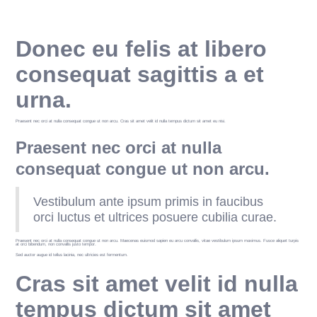
Donec eu felis at libero
consequat sagittis a et
urna.
Praesent nec orci at nulla consequat congue ut non arcu. Cras sit amet velit id nulla tempus dictum sit amet eu nisi.
Praesent nec orci at nulla
consequat congue ut non arcu.
Vestibulum ante ipsum primis in faucibus
orci luctus et ultrices posuere cubilia curae.
Praesent nec orci at nulla consequat congue ut non arcu. Maecenas euismod sapien eu arcu convallis, vitae vestibulum ipsum maximus. Fusce aliquet turpis
at orci bibendum, non convallis justo tempor.
Sed auctor augue id tellus lacinia, nec ultricies est fermentum.
Cras sit amet velit id nulla
tempus dictum sit amet