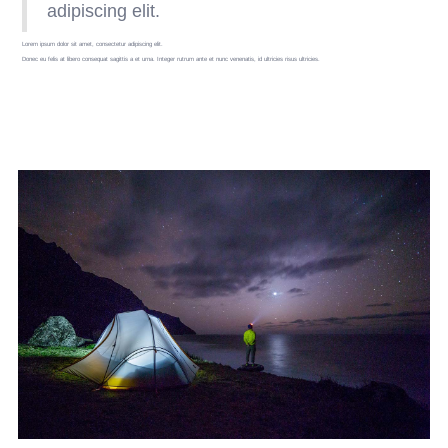
adipiscing elit.
Lorem ipsum dolor sit amet, consectetur adipiscing elit.
Donec eu felis at libero consequat sagittis a et urna. Integer rutrum ante et nunc venenatis, id ultricies risus ultricies.