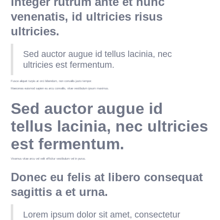
Integer rutrum ante et nunc
venenatis, id ultricies risus
ultricies.
Sed auctor augue id tellus lacinia, nec
ultricies est fermentum.
Fusce aliquet turpis at orci bibendum, non convallis justo tempor.
Maecenas euismod sapien eu arcu convallis, vitae vestibulum ipsum maximus.
Sed auctor augue id
tellus lacinia, nec ultricies
est fermentum.
Vivamus vitae arcu vel velit efficitur vestibulum vel in purus.
Donec eu felis at libero consequat
sagittis a et urna.
Lorem ipsum dolor sit amet, consectetur